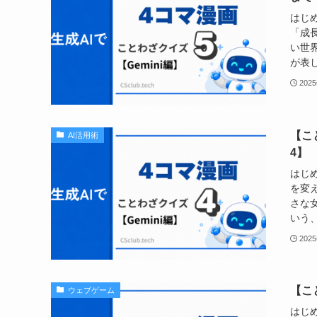
はじ
「成
い世
が表し
202
【こ
AI活用術
4】
はじ
を変
さな
いう、
202
【こ
ウェブゲーム
はじめ