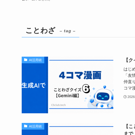
ことわざ
– tag –
【ク
AI活用術
はじ
「友
仲直
コマ漫
202
【こ
AI活用術
まで