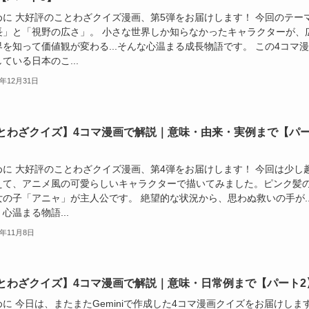
めに 大好評のことわざクイズ漫画、第5弾をお届けします！ 今回のテー
長」と「視野の広さ」。 小さな世界しか知らなかったキャラクターが、
界を知って価値観が変わる...そんな心温まる成長物語です。 この4コマ
ている日本のこ...
5年12月31日
とわざクイズ】4コマ漫画で解説｜意味・由来・実例まで【パ
めに 大好評のことわざクイズ漫画、第4弾をお届けします！ 今回は少し
えて、アニメ風の可愛らしいキャラクターで描いてみました。ピンク髪
女の子「アニャ」が主人公です。 絶望的な状況から、思わぬ救いの手が..
心温まる物語...
5年11月8日
とわざクイズ】4コマ漫画で解説｜意味・日常例まで【パート2
に 今日は、またまたGeminiで作成した4コマ漫画クイズをお届けしま