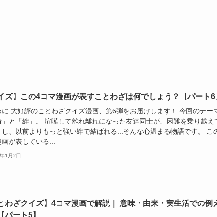
イズ】この4コマ漫画が表すことわざは何でしょう？【パート6
めに 大好評のことわざクイズ漫画、第6弾をお届けします！ 今回のテー
情」と「絆」。 喧嘩して離れ離れになった友達同士が、困難を乗り越え
りし、以前よりもっと強い絆で結ばれる...そんな心温まる物語です。 こ
画が表している...
6年1月2日
とわざクイズ】4コマ漫画で解説｜ 意味・由来・実生活での例
【パート5】