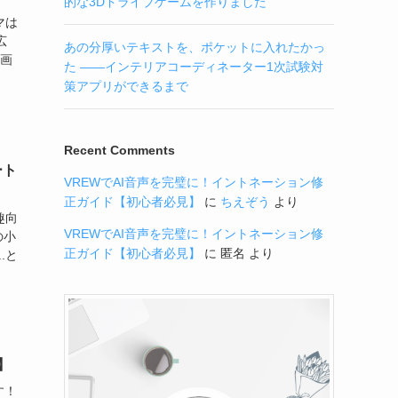
的な3Dドライブゲームを作りました
マは
広
あの分厚いテキストを、ポケットに入れたかっ
漫画
た ——インテリアコーディネーター1次試験対
策アプリができるまで
Recent Comments
ート
VREWでAI音声を完璧に！イントネーション修
正ガイド【初心者必見】
に
ちえぞう
より
趣向
VREWでAI音声を完璧に！イントネーション修
の小
正ガイド【初心者必見】
に
匿名
より
.と
】
す！