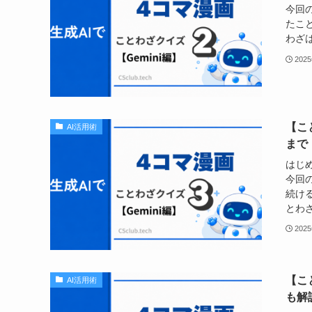
今回
たこ
わざは
202
【こ
AI活用術
まで
はじめ
今回
続け
とわざ
202
【こ
AI活用術
も解