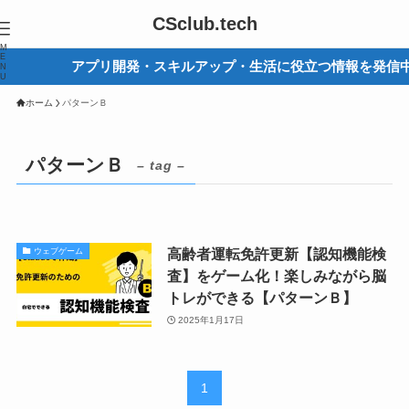
CSclub.tech
M
E
アプリ開発・スキルアップ・生活に役立つ情報を発信中
N
U
ホーム
パターンＢ
パターンＢ
– tag –
高齢者運転免許更新【認知機能検
ウェブゲーム
査】をゲーム化！楽しみながら脳
トレができる【パターンＢ】
2025年1月17日
1