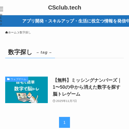
CSclub.tech
M
E
アプリ開発・スキルアップ・生活に役立つ情報を発信中
N
U
ホーム
数字探し
数字探し
– tag –
【無料】ミッシングナンバーズ｜
ウェブゲーム
1〜50の中から消えた数字を探す
脳トレゲーム
2025年11月7日
1