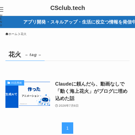
CSclub.tech
M
E
アプリ開発・スキルアップ・生活に役立つ情報を発信中
N
U
ホーム
花火
花火
– tag –
Claudeに頼んだら、動画なしで
AI活用術
「動く海上花火」がブログに埋め
込めた話
2026年7月6日
1