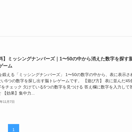
料】ミッシングナンバーズ｜1〜50の中から消えた数字を探す
ゲーム
脳を鍛える「ミッシングナンバーズ」 1〜50の数字の中から、表に表示さ
ない5つの数字を探し出す脳トレゲームです。 【遊び方】 表に並んだ45
字をチェック 欠けている5つの数字を見つける 答え欄に数字を入力して
 【効果】集中力...
5年11月7日
1