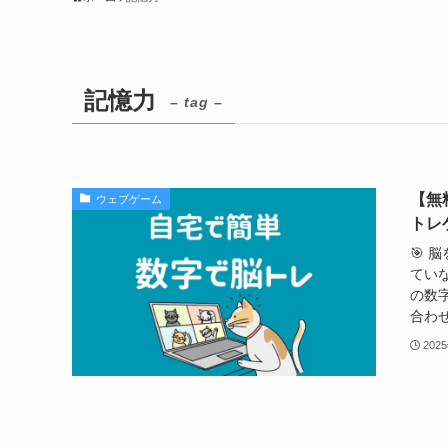
記憶力
– tag –
【無
ウェブゲーム
トレ
🎯 
てい
の数
合わせ
202