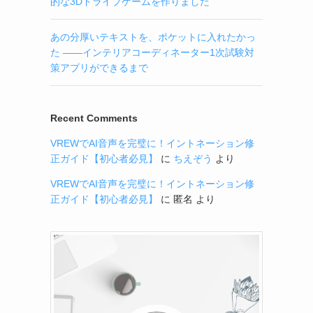
的な3Dドライブゲームを作りました
あの分厚いテキストを、ポケットに入れたかっ
た ——インテリアコーディネーター1次試験対
策アプリができるまで
Recent Comments
VREWでAI音声を完璧に！イントネーション修
正ガイド【初心者必見】
に
ちえぞう
より
VREWでAI音声を完璧に！イントネーション修
正ガイド【初心者必見】
に
匿名
より