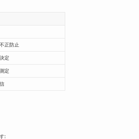
不正防止
決定
測定
信
す: