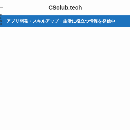
CSclub.tech
M
E
アプリ開発・スキルアップ・生活に役立つ情報を発信中
N
U