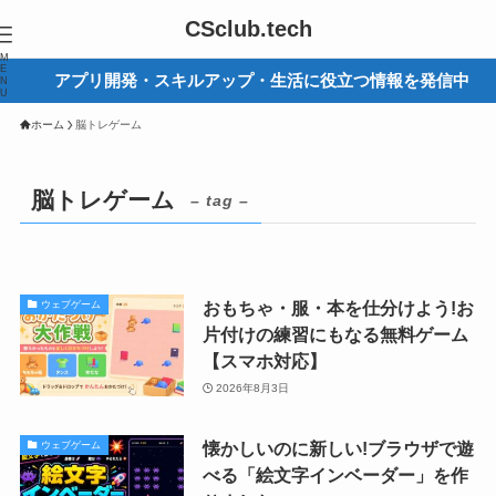
CSclub.tech
M
E
アプリ開発・スキルアップ・生活に役立つ情報を発信中
N
U
ホーム
脳トレゲーム
脳トレゲーム
– tag –
おもちゃ・服・本を仕分けよう!お
ウェブゲーム
片付けの練習にもなる無料ゲーム
【スマホ対応】
2026年8月3日
懐かしいのに新しい!ブラウザで遊
ウェブゲーム
べる「絵文字インベーダー」を作