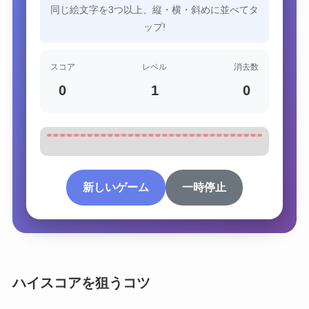
同じ絵文字を3つ以上、縦・横・斜めに並べてタ
ップ!
スコア
レベル
消去数
0
1
0
🍇
🍊
🍌
🍊
🍊
🍎
🍌
🍊
新しいゲーム
一時停止
ハイスコアを狙うコツ