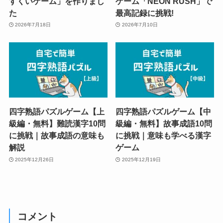
ウザで遊べる「夜店の金魚
そのまま遊べるレーシング
すくいゲーム」を作りまし
ゲーム「NEON RUSH」で
た
最高記録に挑戦!
2026年7月18日
2026年7月10日
四字熟語パズルゲーム【上
四字熟語パズルゲーム【中
級編・無料】難読漢字10問
級編・無料】故事成語10問
に挑戦｜故事成語の意味も
に挑戦｜意味も学べる漢字
解説
ゲーム
2025年12月26日
2025年12月19日