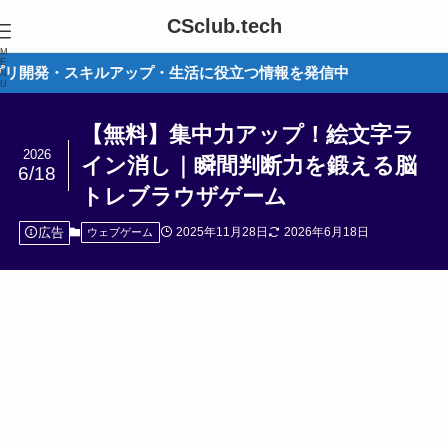
CSclub.tech
M
E
・スキルアップ・生活に役立つ情報を発信中
N
U
【無料】集中力アップ！絵文字ラ
2026
イン消し｜瞬間判断力を鍛える脳
6/18
トレブラウザゲーム
広告
2025年11月28日
2026年6月18日
ウェブゲーム