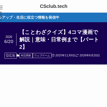
CSclub.tech
M
E
活に役立つ情報を発信中
N
U
【ことわざクイズ】4コマ漫画で
2026
解説｜意味・日常例まで【パート
6/20
2】
広告
2025年11月6日
2026年6月20日
AI活用術
ウェブゲーム