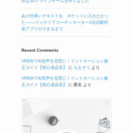
的な3Dドライブゲームを作りました
あの分厚いテキストを、ポケットに入れたかっ
た ——インテリアコーディネーター1次試験対
策アプリができるまで
Recent Comments
VREWでAI音声を完璧に！イントネーション修
正ガイド【初心者必見】
に
ちえぞう
より
VREWでAI音声を完璧に！イントネーション修
正ガイド【初心者必見】
に
匿名
より