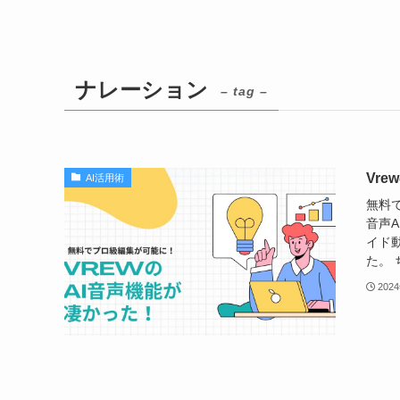
ナレーション
– tag –
Vr
AI活用術
無料
音声
イド
た。 
202