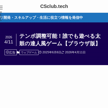
CSclub.tech
M
E
・スキルアップ・生活に役立つ情報を発信中
N
U
テンポ調整可能！誰でも遊べる太
2026
4/11
鼓の達人風ゲーム【ブラウザ版】
広告
2025年6月6日
2026年4月11日
ウェブゲーム