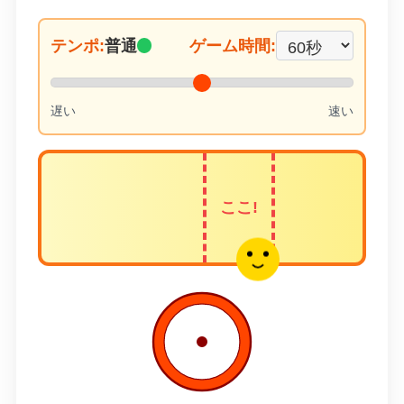
テンポ:
普通
ゲーム時間:
遅い
速い
ここ!