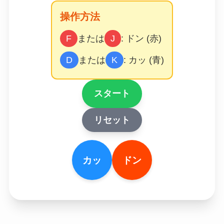
操作方法
F
または
J
: ドン (赤)
D
または
K
: カッ (青)
スタート
リセット
カッ
ドン