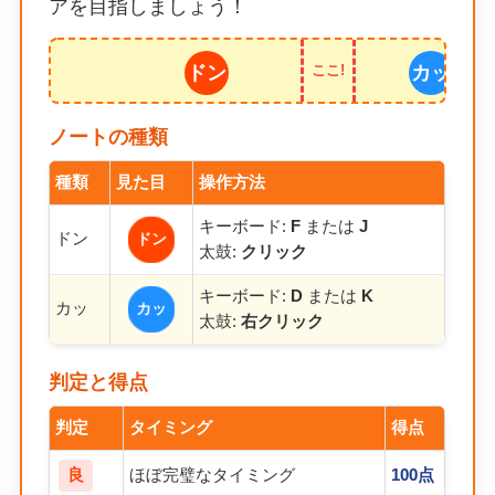
アを目指しましょう！
ドン
カッ
ここ!
ノートの種類
種類
見た目
操作方法
キーボード:
F
または
J
ドン
ドン
太鼓:
クリック
キーボード:
D
または
K
カッ
カッ
太鼓:
右クリック
判定と得点
判定
タイミング
得点
良
ほぼ完璧なタイミング
100点