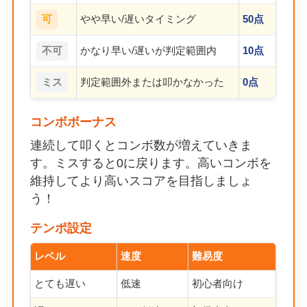
可
やや早い/遅いタイミング
50点
不可
かなり早い/遅いが判定範囲内
10点
ミス
判定範囲外または叩かなかった
0点
コンボボーナス
連続して叩くとコンボ数が増えていきま
す。ミスすると0に戻ります。高いコンボを
維持してより高いスコアを目指しましょ
う！
テンポ設定
レベル
速度
難易度
とても遅い
低速
初心者向け