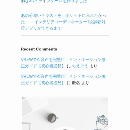
的な3Dドライブゲームを作りました
あの分厚いテキストを、ポケットに入れたかっ
た ——インテリアコーディネーター1次試験対
策アプリができるまで
Recent Comments
VREWでAI音声を完璧に！イントネーション修
正ガイド【初心者必見】
に
ちえぞう
より
VREWでAI音声を完璧に！イントネーション修
正ガイド【初心者必見】
に
匿名
より