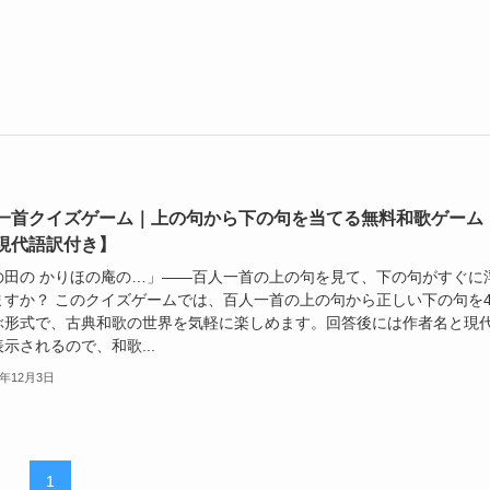
一首クイズゲーム｜上の句から下の句を当てる無料和歌ゲーム
現代語訳付き】
の田の かりほの庵の…」――百人一首の上の句を見て、下の句がすぐに
ますか？ このクイズゲームでは、百人一首の上の句から正しい下の句を
ぶ形式で、古典和歌の世界を気軽に楽しめます。回答後には作者名と現
示されるので、和歌...
4年12月3日
1