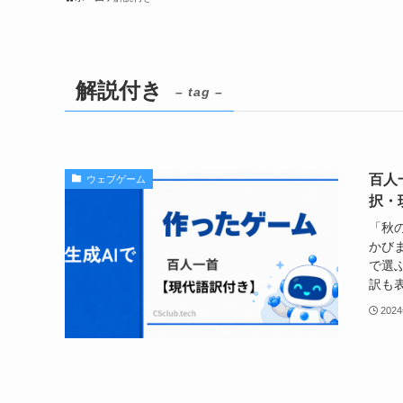
解説付き
– tag –
百人
ウェブゲーム
択・
「秋
かび
で選
訳も表
202