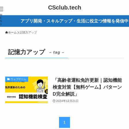
CSclub.tech
M
E
アプリ開発・スキルアップ・生活に役立つ情報を発信中
N
U
ホーム
記憶力アップ
記憶力アップ
– tag –
「高齢者運転免許更新｜認知機能
ウェブゲーム
検査対策【無料ゲーム】パターン
D完全解説」
2024年12月21日
1