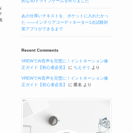
的な3Dドライブゲームを作りました
な
ク
あの分厚いテキストを、ポケットに入れたかっ
画
た ——インテリアコーディネーター1次試験対
策アプリができるまで
Recent Comments
VREWでAI音声を完璧に！イントネーション修
正ガイド【初心者必見】
に
ちえぞう
より
VREWでAI音声を完璧に！イントネーション修
正ガイド【初心者必見】
に
匿名
より