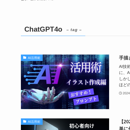
ChatGPT4o
– tag –
手描
AI活用術
AI
に、
しか
ほどの
202
【2
AI活用術
単に