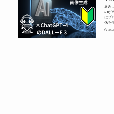
最近
のがM
はプ
像を生
202