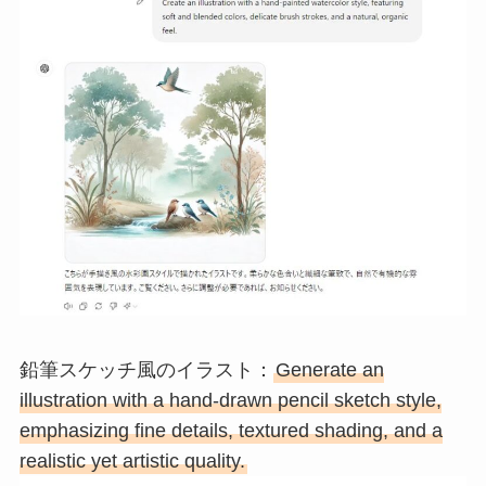
鉛筆スケッチ風のイラスト：
Generate an
illustration with a hand-drawn pencil sketch style,
emphasizing fine details, textured shading, and a
realistic yet artistic quality.