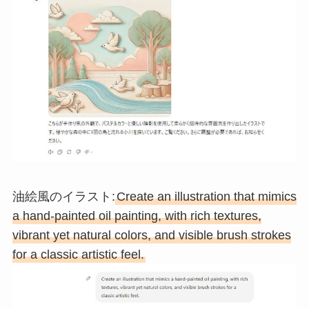
油絵風のイラスト:
Create an illustration that mimics
a hand-painted oil painting, with rich textures,
vibrant yet natural colors, and visible brush strokes
for a classic artistic feel.