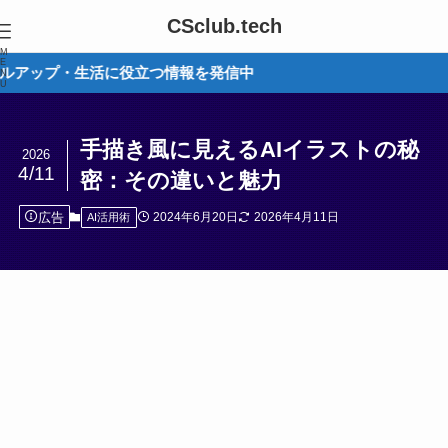
CSclub.tech
M
E
に役立つ情報を発信中
N
U
手描き風に見えるAIイラストの秘
2026
4/11
密：その違いと魅力
広告
2024年6月20日
2026年4月11日
AI活用術