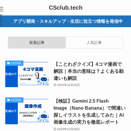
CSclub.tech
M
E
アプリ開発・スキルアップ・生活に役立つ情報を発信中
N
U
新着記事
人気記事
【ことわざクイズ】4コマ漫画で
AI活用術
解説｜本当の意味は？よくある勘
違いも解説
2025年10月29日
【検証】Gemini 2.5 Flash
AI活用術
Image（Nano Banana）で間違い
探しイラストを生成してみた｜AI
画像生成の実力を徹底レポート
2025年10月28日