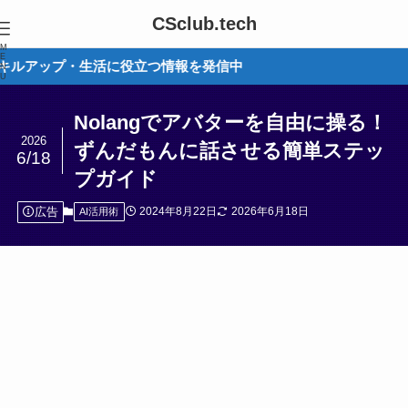
CSclub.tech
M
E
生活に役立つ情報を発信中
N
U
Nolangでアバターを自由に操る！
2026
ずんだもんに話させる簡単ステッ
6/18
プガイド
広告
2024年8月22日
2026年6月18日
AI活用術