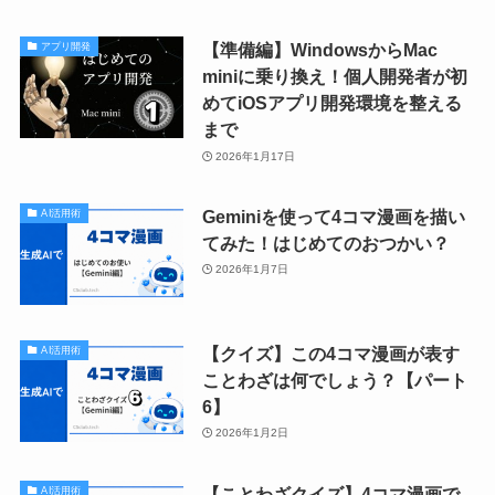
【準備編】WindowsからMac
アプリ開発
miniに乗り換え！個人開発者が初
めてiOSアプリ開発環境を整える
まで
2026年1月17日
Geminiを使って4コマ漫画を描い
AI活用術
てみた！はじめてのおつかい？
2026年1月7日
【クイズ】この4コマ漫画が表す
AI活用術
ことわざは何でしょう？【パート
6】
2026年1月2日
【ことわざクイズ】4コマ漫画で
AI活用術