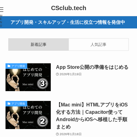
CSclub.tech
M
E
アプリ開発・スキルアップ・生活に役立つ情報を発信中
N
U
新着記事
人気記事
App Store公開の準備をはじめる
アプリ開発
2026年1月19日
【Mac mini】HTMLアプリをiOS
アプリ開発
化する方法｜Capacitor使って
AndroidからiOSへ移植した手順
まとめ
2026年1月18日