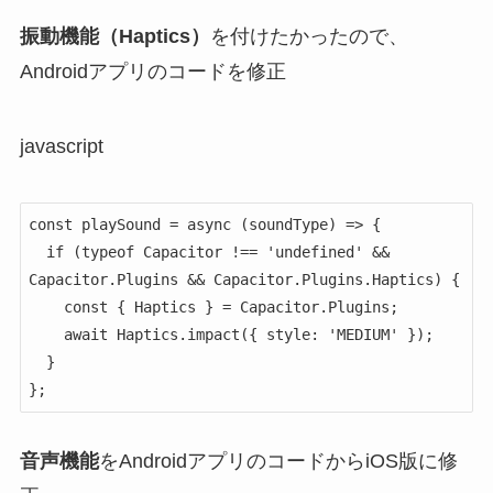
振動機能（Haptics）
を付けたかったので、
Androidアプリのコードを修正
javascript
const playSound = async (soundType) => {

  if (typeof Capacitor !== 'undefined' && 
Capacitor.Plugins && Capacitor.Plugins.Haptics) {

    const { Haptics } = Capacitor.Plugins;

    await Haptics.impact({ style: 'MEDIUM' });

  }

};
音声機能
をAndroidアプリのコードからiOS版に修