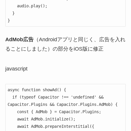
    audio.play();

  }

}
AdMob広告
（Androidアプリと同じく、広告を入れ
ることにしました）の部分をiOS版に修正
javascript
async function showAd() {

  if (typeof Capacitor !== 'undefined' && 
Capacitor.Plugins && Capacitor.Plugins.AdMob) {

    const { AdMob } = Capacitor.Plugins;

    await AdMob.initialize();

    await AdMob.prepareInterstitial({
