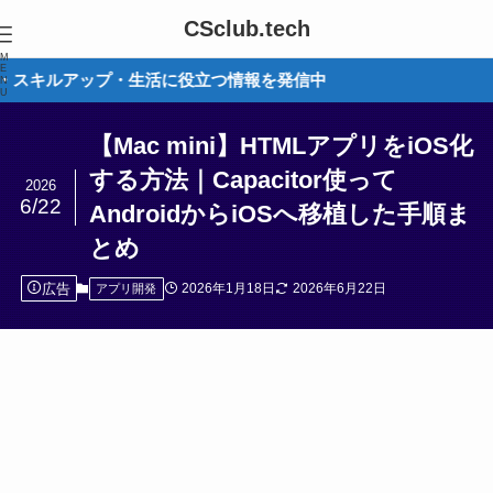
CSclub.tech
M
E
プ・生活に役立つ情報を発信中
N
U
【Mac mini】HTMLアプリをiOS化
する方法｜Capacitor使って
2026
6/22
AndroidからiOSへ移植した手順ま
とめ
広告
2026年1月18日
2026年6月22日
アプリ開発