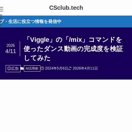
CSclub.tech
M
E
立つ情報を発信中
N
U
「Viggle」の「/mix」コマンドを
2026
使ったダンス動画の完成度を検証
4/11
してみた
広告
2024年5月6日
2026年4月11日
AI活用術