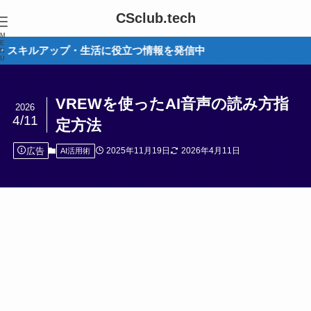
CSclub.tech
M
E
アップ・生活に役立つ情報を発信中
N
U
VREWを使ったAI音声の読み方指
2026
4/11
定方法
広告
2025年11月19日
2026年4月11日
AI活用術