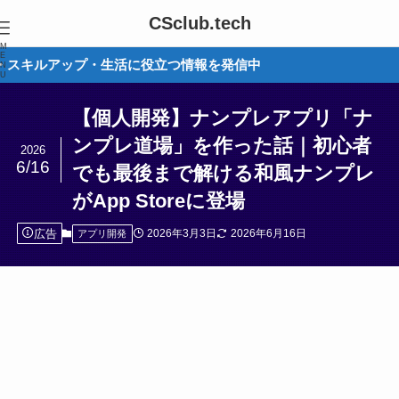
CSclub.tech
M
E
ップ・生活に役立つ情報を発信中
N
U
【個人開発】ナンプレアプリ「ナ
ンプレ道場」を作った話｜初心者
2026
6/16
でも最後まで解ける和風ナンプレ
がApp Storeに登場
広告
2026年3月3日
2026年6月16日
アプリ開発