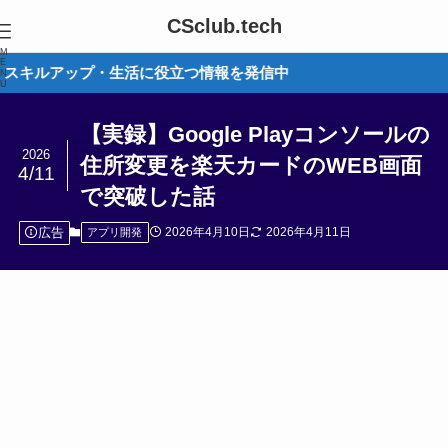
CSclub.tech
M
E
プ・生活に役立つ情報を発信中
N
U
【実録】Google Playコンソールの
2026
住所変更を楽天カードのWEB画面
4/11
で突破した話
広告
2026年4月10日
2026年4月11日
アプリ開発