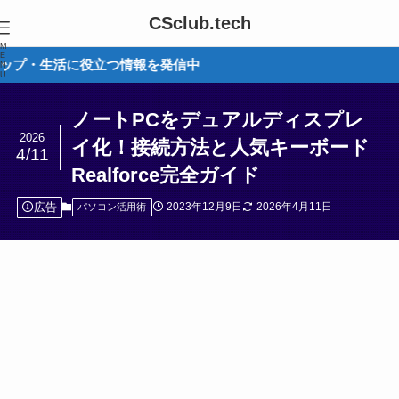
CSclub.tech
M
E
役立つ情報を発信中
N
U
ノートPCをデュアルディスプレ
2026
イ化！接続方法と人気キーボード
4/11
Realforce完全ガイド
広告
2023年12月9日
2026年4月11日
パソコン活用術