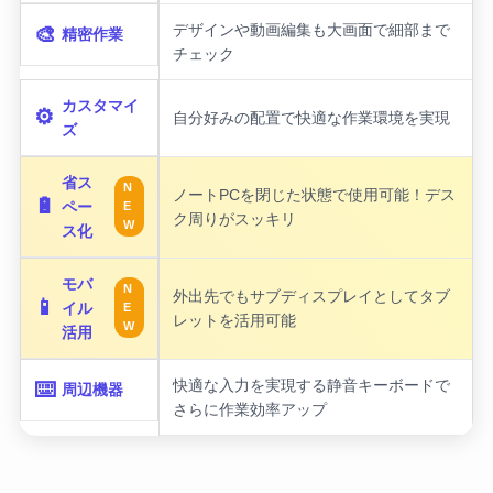
デザインや動画編集も大画面で細部まで
🎨
精密作業
チェック
カスタマイ
⚙️
自分好みの配置で快適な作業環境を実現
ズ
省ス
N
ノートPCを閉じた状態で使用可能！デス
🔋
ペー
E
ク周りがスッキリ
W
ス化
モバ
N
外出先でもサブディスプレイとしてタブ
📱
イル
E
レットを活用可能
W
活用
快適な入力を実現する静音キーボードで
⌨️
周辺機器
さらに作業効率アップ