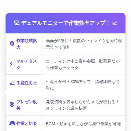
💻 デュアルモニターで作業効率アップ！ 📈
作業領域拡
画面が2倍に！複数のウィンドウを同時表
🔄
大
示できて便利
マルチタス
コーディング中に資料参照、動画見なが
⚡
ク
ら作業もラクラク
生産性が最大30%アップ！情報比較も簡
📈
生産性向上
単に
プレゼン改
発表資料を表示しながらメモが取れる！
🎯
善
オンライン会議も快適
🎮
作業と娯楽
BGM・動画を流しながら集中作業が可能