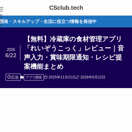
CSclub.tech
M
E
キルアップ・生活に役立つ情報を発信中
N
U
【無料】冷蔵庫の食材管理アプリ
「れいぞうこっく」レビュー｜音
2026
6/22
声入力・賞味期限通知・レシピ提
案機能まとめ
広告
2025年11月21日
2026年6月22日
アプリ開発