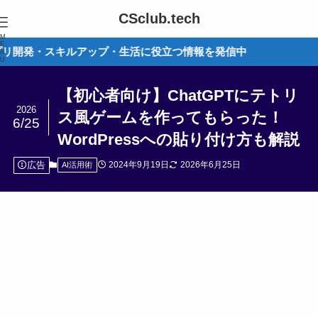
CSclub.tech
M
E
・スキルアップ・生活に役立つ情報を発信中
N
U
【初心者向け】ChatGPTにテトリ
2026
ス風ゲームを作ってもらった！
6/25
WordPressへの貼り付け方も解説
広告
2024年9月19日
2026年6月25日
AI活用術