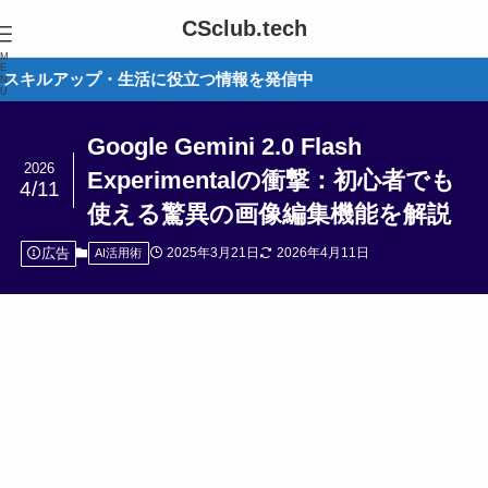
CSclub.tech
M
E
・生活に役立つ情報を発信中
N
U
Google Gemini 2.0 Flash
2026
Experimentalの衝撃：初心者でも
4/11
使える驚異の画像編集機能を解説
広告
2025年3月21日
2026年4月11日
AI活用術