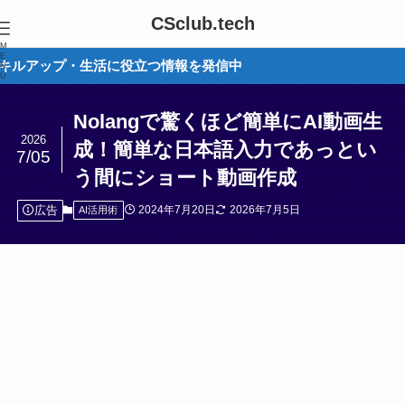
CSclub.tech
M
E
活に役立つ情報を発信中
N
U
Nolangで驚くほど簡単にAI動画生
2026
成！簡単な日本語入力であっとい
7/05
う間にショート動画作成
広告
2024年7月20日
2026年7月5日
AI活用術