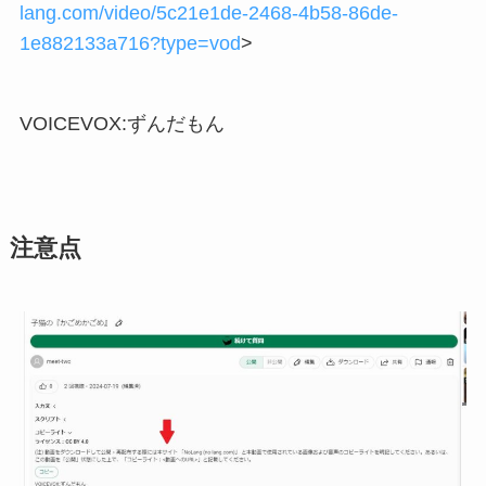
lang.com/video/5c21e1de-2468-4b58-86de-
1e882133a716?type=vod
>
VOICEVOX:ずんだもん
注意点