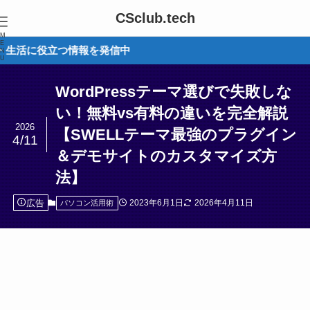
CSclub.tech
M
E
つ情報を発信中
N
U
WordPressテーマ選びで失敗しな
い！無料vs有料の違いを完全解説
2026
【SWELLテーマ最強のプラグイン
4/11
＆デモサイトのカスタマイズ方
法】
広告
2023年6月1日
2026年4月11日
パソコン活用術